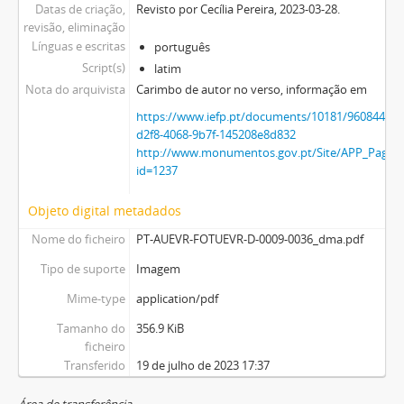
Datas de criação,
Revisto por Cecília Pereira, 2023-03-28.
revisão, eliminação
Línguas e escritas
português
Script(s)
latim
Nota do arquivista
Carimbo de autor no verso, informação em
https://www.iefp.pt/documents/10181/9608447
d2f8-4068-9b7f-145208e8d832
http://www.monumentos.gov.pt/Site/APP_PagesU
id=1237
Objeto digital metadados
Nome do ficheiro
PT-AUEVR-FOTUEVR-D-0009-0036_dma.pdf
Tipo de suporte
Imagem
Mime-type
application/pdf
Tamanho do
356.9 KiB
ficheiro
Transferido
19 de julho de 2023 17:37