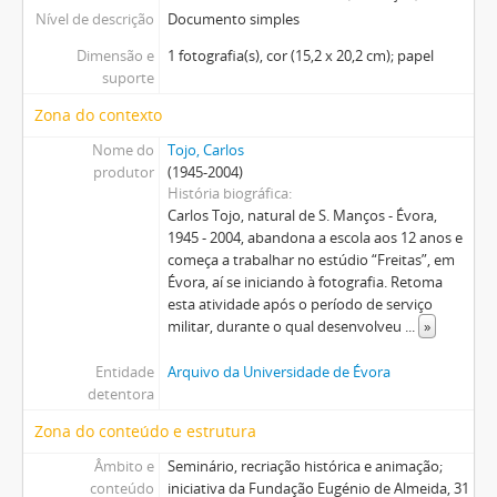
Nível de descrição
Documento simples
Dimensão e
1 fotografia(s), cor (15,2 x 20,2 cm); papel
suporte
Zona do contexto
Nome do
Tojo, Carlos
produtor
(1945-2004)
História biográfica
Carlos Tojo, natural de S. Manços - Évora,
1945 - 2004, abandona a escola aos 12 anos e
começa a trabalhar no estúdio “Freitas”, em
Évora, aí se iniciando à fotografia. Retoma
esta atividade após o período de serviço
militar, durante o qual desenvolveu
...
»
Entidade
Arquivo da Universidade de Évora
detentora
Zona do conteúdo e estrutura
Âmbito e
Seminário, recriação histórica e animação;
conteúdo
iniciativa da Fundação Eugénio de Almeida, 31