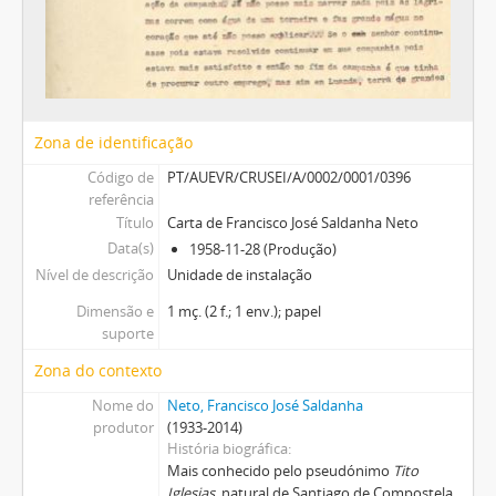
Zona de identificação
Código de
PT/AUEVR/CRUSEI/A/0002/0001/0396
referência
Título
Carta de Francisco José Saldanha Neto
Data(s)
1958-11-28 (Produção)
Nível de descrição
Unidade de instalação
Dimensão e
1 mç. (2 f.; 1 env.); papel
suporte
Zona do contexto
Nome do
Neto, Francisco José Saldanha
produtor
(1933-2014)
História biográfica
Mais conhecido pelo pseudónimo
Tito
Iglesias
, natural de Santiago de Compostela,