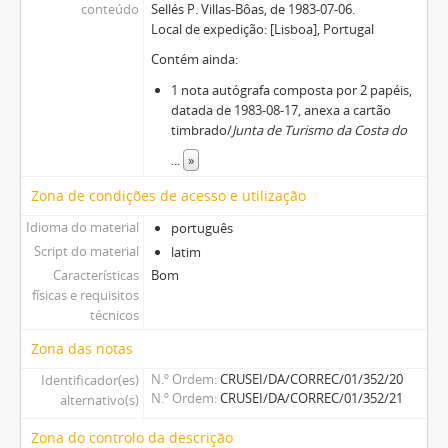
conteúdo
Sellés P. Villas-Bôas, de 1983-07-06.
Local de expedição: [Lisboa], Portugal
Contém ainda:
1 nota autógrafa composta por 2 papéis,
datada de 1983-08-17, anexa a cartão
timbrado/
Junta de Turismo da Costa do
...
»
Zona de condições de acesso e utilização
Idioma do material
português
Script do material
latim
Características
Bom
físicas e requisitos
técnicos
Zona das notas
N.º Ordem
CRUSEI/DA/CORREC/01/352/20
Identificador(es)
N.º Ordem
CRUSEI/DA/CORREC/01/352/21
alternativo(s)
Zona do controlo da descrição