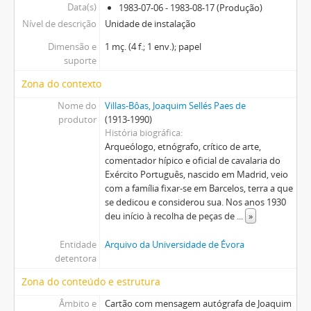
Data(s)
1983-07-06 - 1983-08-17 (Produção)
Nível de descrição
Unidade de instalação
Dimensão e
1 mç. (4 f.; 1 env.); papel
suporte
Zona do contexto
Nome do
Villas-Bôas, Joaquim Sellés Paes de
produtor
(1913-1990)
História biográfica
Arqueólogo, etnógrafo, crítico de arte,
comentador hípico e oficial de cavalaria do
Exército Português, nascido em Madrid, veio
com a família fixar-se em Barcelos, terra a que
se dedicou e considerou sua. Nos anos 1930
deu início à recolha de peças de
...
»
Entidade
Arquivo da Universidade de Évora
detentora
Zona do conteúdo e estrutura
Âmbito e
Cartão com mensagem autógrafa de Joaquim