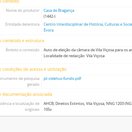
o contexto
Nome do produtor
Casa de Bragança
(1442-)
Entidade detentora
Centro Interdisciplinar de História, Culturas e So
Évora
 conteúdo e estrutura
Âmbito e conteúdo
Auto de eleição da câmara de Vila Viçosa para os a
Localidade de redacção: Vila Viçosa
 condições de acesso e utilização
strumento de pesquisa
pt-cidehus-fundis.pdf
gerado
e documentação associada
stência e localização de
AHCB, Direitos Extintos, Vila Viçosa, NNG 1203 (NG 1
originais
105v