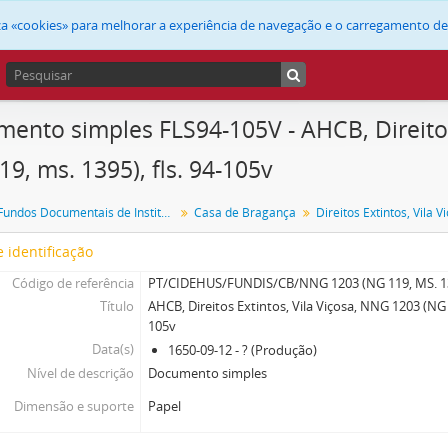
liza «cookies» para melhorar a experiência de navegação e o carregamento d
ento simples FLS94-105V - AHCB, Direitos
19, ms. 1395), fls. 94-105v
FUNDIS - Fundos Documentais de Instituições do Sul
Casa de Bragança
Direitos Extintos, Vila V
 identificação
Código de referência
PT/CIDEHUS/FUNDIS/CB/NNG 1203 (NG 119, MS. 1
Título
AHCB, Direitos Extintos, Vila Viçosa, NNG 1203 (NG 1
105v
Data(s)
1650-09-12 - ? (Produção)
Nível de descrição
Documento simples
Dimensão e suporte
Papel