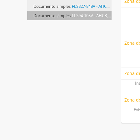
Zona d
Documento simples
FLS827-848V - AHCB, Direitos Extintos, Vila Viçosa, NNG 1203 (NG 119, ms. 1395), fls. 827-848v
Documento simples
FLS94-105V - AHCB, Direitos Extintos, Vila Viçosa, NNG 1203 (NG 119, ms. 1395), fls. 94-105v
Zona do
Zona de
In
Zona d
Exi