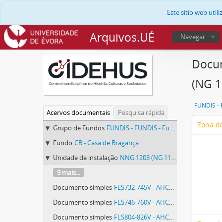
Este sítio web uti
Arquivos.UÉ
Navegar
Docum
(NG 1
Acervos documentais
Pesquisa rápida
Zona de
Grupo de Fundos
FUNDIS - FUNDIS - Fundos Documentais de Instituições do Sul
Fundo
CB - Casa de Bragança
Unidade de instalação
NNG 1203 (NG 119, MS. 1395) - Direitos Extintos, Vila Viçosa
9 mais...
Documento simples
FLS732-745V - AHCB, Direitos Extintos, Vila Viçosa, NNG 1203 (NG 119, ms. 1395), fls. 732-745v
Documento simples
FLS746-760V - AHCB, Direitos Extintos, Vila Viçosa, NNG 1203 (NG 119, ms. 1395), fls. 746-760v
Documento simples
FLS804-826V - AHCB, Direitos Extintos, Vila Viçosa, NNG 1203 (NG 119, ms. 1395), fls. 804-826v