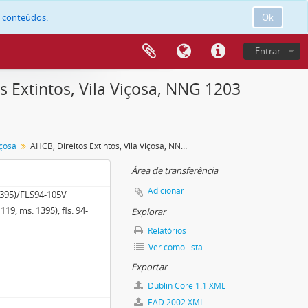
e conteúdos.
Ok
Entrar
 Extintos, Vila Viçosa, NNG 1203
içosa
AHCB, Direitos Extintos, Vila Viçosa, NNG 1203 (NG 119, ms. 1395), fls. 94-105v
Área de transferência
Adicionar
395)/FLS94-105V
19, ms. 1395), fls. 94-
Explorar
Relatórios
Ver como lista
Exportar
Dublin Core 1.1 XML
EAD 2002 XML