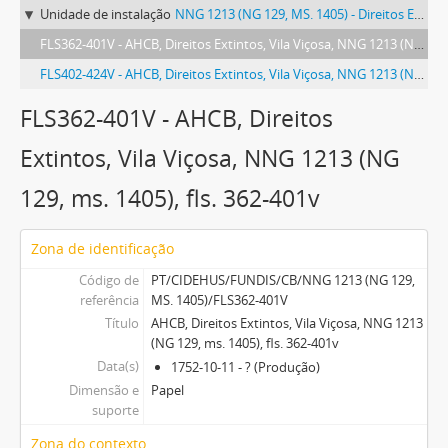
Unidade de instalação
NNG 1213 (NG 129, MS. 1405) - Direitos Extintos, Vila Viçosa
FLS362-401V - AHCB, Direitos Extintos, Vila Viçosa, NNG 1213 (NG 129, ms. 1405), fls. 362-401v
FLS402-424V - AHCB, Direitos Extintos, Vila Viçosa, NNG 1213 (NG 129, ms. 1405), fls. 402-424v
FLS362-401V - AHCB, Direitos
Extintos, Vila Viçosa, NNG 1213 (NG
129, ms. 1405), fls. 362-401v
Zona de identificação
Código de
PT/CIDEHUS/FUNDIS/CB/NNG 1213 (NG 129,
referência
MS. 1405)/FLS362-401V
Título
AHCB, Direitos Extintos, Vila Viçosa, NNG 1213
(NG 129, ms. 1405), fls. 362-401v
Data(s)
1752-10-11 - ? (Produção)
Dimensão e
Papel
suporte
Zona do contexto