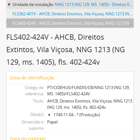
Unidade de instalação
NNG 1213 (NG 129, MS. 1405) - Direitos Extintos, Vila Viçosa
FLS362-401V - AHCB, Direitos Extintos, Vila Viçosa, NNG 1213 (NG 129, ms. 1405), fls. 362-401v
FLS402-424V - AHCB, Direitos Extintos, Vila Viçosa, NNG 1213 (NG 129, ms. 1405), fls. 402-424v
FLS402-424V - AHCB, Direitos
Extintos, Vila Viçosa, NNG 1213 (NG
129, ms. 1405), fls. 402-424v
Zona de identificação
Código de
PT/CIDEHUS/FUNDIS/CB/NNG 1213 (NG 129,
referência
MS. 1405)/FLS402-424V
Título
AHCB, Direitos Extintos, Vila Viçosa, NNG 1213
(NG 129, ms. 1405), fls. 402-424v
Data(s)
1749-11-04 - ? (Produção)
Dimensão e
Papel
suporte
Zona do contexto