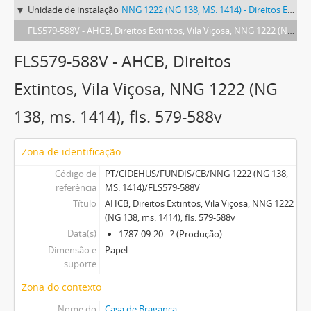
Unidade de instalação
NNG 1222 (NG 138, MS. 1414) - Direitos Extintos, Vila Viçosa
FLS579-588V - AHCB, Direitos Extintos, Vila Viçosa, NNG 1222 (NG 138, ms. 1414), fls. 579-588v
FLS579-588V - AHCB, Direitos
Extintos, Vila Viçosa, NNG 1222 (NG
138, ms. 1414), fls. 579-588v
Zona de identificação
Código de
PT/CIDEHUS/FUNDIS/CB/NNG 1222 (NG 138,
referência
MS. 1414)/FLS579-588V
Título
AHCB, Direitos Extintos, Vila Viçosa, NNG 1222
(NG 138, ms. 1414), fls. 579-588v
Data(s)
1787-09-20 - ? (Produção)
Dimensão e
Papel
suporte
Zona do contexto
Nome do
Casa de Bragança