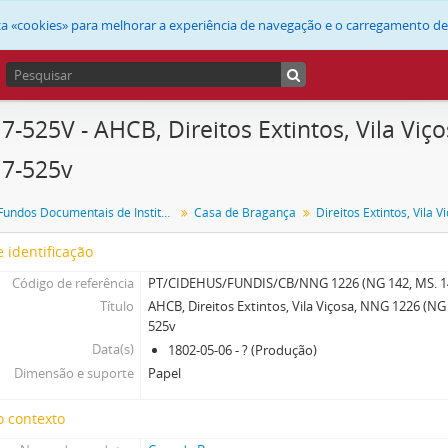
liza «cookies» para melhorar a experiência de navegação e o carregamento d
7-525V - AHCB, Direitos Extintos, Vila Viç
517-525v
FUNDIS - Fundos Documentais de Instituições do Sul
Casa de Bragança
Direitos Extintos, Vila V
 identificação
Código de referência
PT/CIDEHUS/FUNDIS/CB/NNG 1226 (NG 142, MS. 1
Título
AHCB, Direitos Extintos, Vila Viçosa, NNG 1226 (NG 1
525v
Data(s)
1802-05-06 - ? (Produção)
Dimensão e suporte
Papel
o contexto