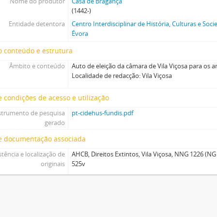
Nome do produtor
Casa de Bragança
(1442-)
Entidade detentora
Centro Interdisciplinar de História, Culturas e So
Évora
 conteúdo e estrutura
Âmbito e conteúdo
Auto de eleição da câmara de Vila Viçosa para os a
Localidade de redacção: Vila Viçosa
 condições de acesso e utilização
strumento de pesquisa
pt-cidehus-fundis.pdf
gerado
e documentação associada
stência e localização de
AHCB, Direitos Extintos, Vila Viçosa, NNG 1226 (NG 1
originais
525v