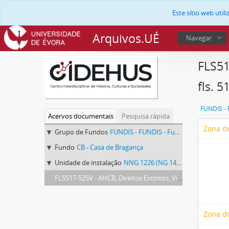
Este sítio web uti
Arquivos.UÉ
Navegar
FLS51
fls. 
Acervos documentais
Pesquisa rápida
Zona de
Grupo de Fundos
FUNDIS - FUNDIS - Fundos Documentais de Instituições do Sul
Fundo
CB - Casa de Bragança
Unidade de instalação
NNG 1226 (NG 142, MS. 1418) - Direitos Extintos, Vila Viçosa
FLS517-525V - AHCB, Direitos Extintos, Vila Viçosa, NNG 1226 (NG 142, ms. 1418), fls. 517-525v
Zona d