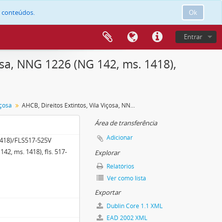
e conteúdos.
Ok
Entrar
osa, NNG 1226 (NG 142, ms. 1418),
içosa
AHCB, Direitos Extintos, Vila Viçosa, NNG 1226 (NG 142, ms. 1418), fls. 517-525v
Área de transferência
Adicionar
418)/FLS517-525V
42, ms. 1418), fls. 517-
Explorar
Relatórios
Ver como lista
Exportar
Dublin Core 1.1 XML
EAD 2002 XML