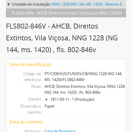
Unidade de instalação
NNG 1228 (NG 144, MS. 1420) - Direitos Extintos, Vila Viçosa
FLS802-846V - AHCB, Direitos Extintos, Vila Viçosa, NNG 1228 (NG 144, ms. 1420) , fls. 802-846v
FLS802-846V - AHCB, Direitos
Extintos, Vila Viçosa, NNG 1228 (NG
144, ms. 1420) , fls. 802-846v
Zona de identificação
Código de
PT/CIDEHUS/FUNDIS/CB/NNG 1228 (NG 144,
referência
MS. 1420)/FLS802-846V
Título
AHCB, Direitos Extintos, Vila Viçosa, NNG 1228
(NG 144, ms. 1420) , fls. 802-846v
Data(s)
1811-09-11 - ? (Produção)
Dimensão e
Papel
suporte
Zona do contexto
Nome do
Casa de Bragança