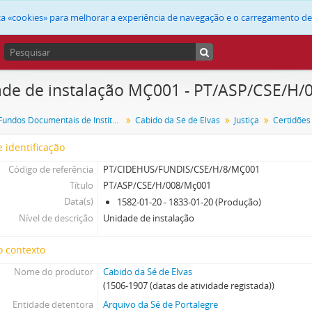
liza «cookies» para melhorar a experiência de navegação e o carregamento d
de de instalação MÇ001 - PT/ASP/CSE/H
FUNDIS - Fundos Documentais de Instituições do Sul
Cabido da Sé de Elvas
Justiça
 identificação
Código de referência
PT/CIDEHUS/FUNDIS/CSE/H/8/MÇ001
Título
PT/ASP/CSE/H/008/Mç001
Data(s)
1582-01-20 - 1833-01-20 (Produção)
Nível de descrição
Unidade de instalação
o contexto
Nome do produtor
Cabido da Sé de Elvas
(1506-1907 (datas de atividade registada))
Entidade detentora
Arquivo da Sé de Portalegre