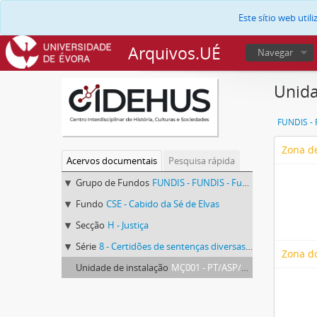
Este sítio web uti
Arquivos.UÉ
Navegar
Unida
Zona de
Acervos documentais
Pesquisa rápida
Grupo de Fundos
FUNDIS - FUNDIS - Fundos Documentais de Instituições do Sul
Fundo
CSE - Cabido da Sé de Elvas
Secção
H - Justiça
Série
8 - Certidões de sentenças diversas dadas por petição
Zona d
Unidade de instalação
MÇ001 - PT/ASP/CSE/H/008/Mç001