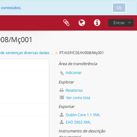
e conteúdos.
Ok
Entrar
/008/Mç001
Certidões de sentenças diversas dadas por petição
PT/ASP/CSE/H/008/Mç001
Área de transferência
Adicionar
Explorar
Relatórios
Ver como lista
Exportar
Dublin Core 1.1 XML
EAD 2002 XML
Instrumento de descrição