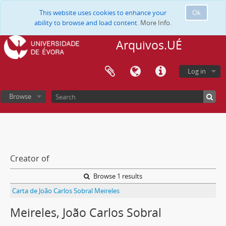
This website uses cookies to enhance your
Ok
ability to browse and load content.
More Info.
Arquivos.UÉ
Log in
Browse
Creator of
Browse 1 results
Carta de João Carlos Sobral Meireles
Meireles, João Carlos Sobral