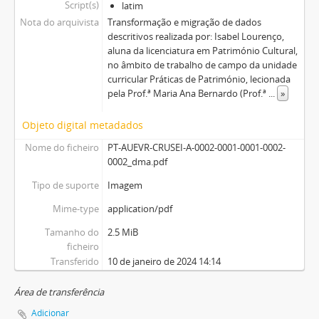
Script(s)
latim
Nota do arquivista
Transformação e migração de dados
descritivos realizada por: Isabel Lourenço,
aluna da licenciatura em Património Cultural,
no âmbito de trabalho de campo da unidade
curricular Práticas de Património, lecionada
pela Prof.ª Maria Ana Bernardo (Prof.ª
...
»
Objeto digital metadados
Nome do ficheiro
PT-AUEVR-CRUSEI-A-0002-0001-0001-0002-
0002_dma.pdf
Tipo de suporte
Imagem
Mime-type
application/pdf
Tamanho do
2.5 MiB
ficheiro
Transferido
10 de janeiro de 2024 14:14
Área de transferência
Adicionar