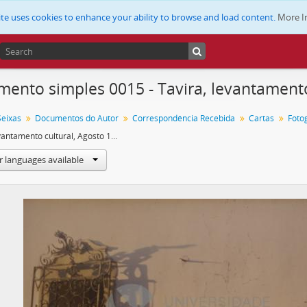
ite uses cookies to enhance your ability to browse and load content.
More I
ento simples 0015 - Tavira, levantamento
Seixas
Documentos do Autor
Correspondência Recebida
Cartas
Foto
Tavira, levantamento cultural, Agosto 1988
r languages available