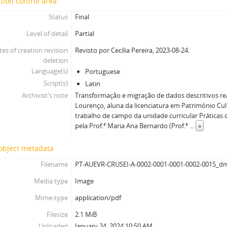
tion control area
Status
Final
Level of detail
Partial
tes of creation revision
Revisto por Cecília Pereira, 2023-08-24.
deletion
Language(s)
Portuguese
Script(s)
Latin
Archivist's note
Transformação e migração de dados descritivos rea
Lourenço, aluna da licenciatura em Património Cul
trabalho de campo da unidade curricular Práticas 
pela Prof.ª Maria Ana Bernardo (Prof.ª
...
»
 object metadata
Filename
PT-AUEVR-CRUSEI-A-0002-0001-0001-0002-0015_d
Media type
Image
Mime-type
application/pdf
Filesize
2.1 MiB
Uploaded
January 24, 2024 10:50 AM