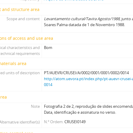
 and structure area
Scope and content
Levantamento cultural/Tavira Agosto/1988
, junto
Soares Palma datada de 1 de Novembro 1988.
ons of access and use area
ical characteristics and
Bom
technical requirements
materials area
ed units of description
PT/AUEVR/CRUSEI/A/0002/0001/0001/0002/0014
http://atom.uevora.pt/index.php/pt-auevr-crusei-
0014
area
Note
Fotografia 2 de 2, reprodução de slides encomenda
Data, identificação e assinatura no verso.
N.º Ordem
CRUSEI0149
Alternative identifier(s)