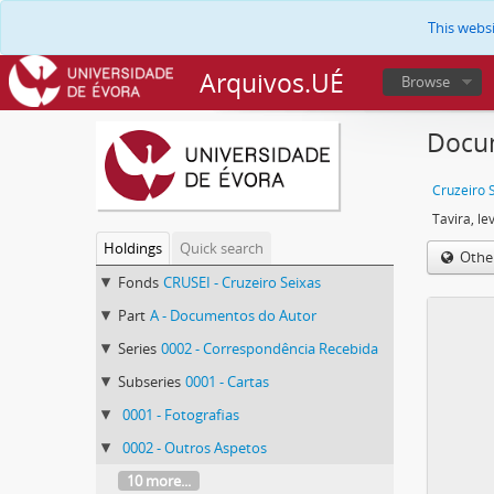
This webs
Arquivos.UÉ
Browse
Docum
Cruzeiro 
Holdings
Quick search
Othe
Fonds
CRUSEI - Cruzeiro Seixas
Part
A - Documentos do Autor
Series
0002 - Correspondência Recebida
Subseries
0001 - Cartas
0001 - Fotografias
0002 - Outros Aspetos
10 more...