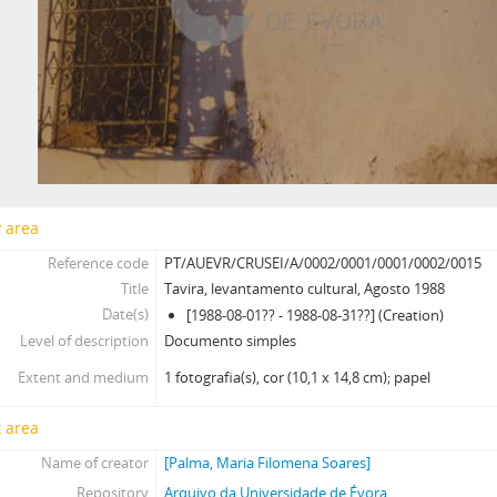
y area
Reference code
PT/AUEVR/CRUSEI/A/0002/0001/0001/0002/0015
Title
Tavira, levantamento cultural, Agosto 1988
Date(s)
[1988-08-01?? - 1988-08-31??] (Creation)
Level of description
Documento simples
Extent and medium
1 fotografia(s), cor (10,1 x 14,8 cm); papel
 area
Name of creator
[Palma, Maria Filomena Soares]
Repository
Arquivo da Universidade de Évora