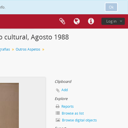
nfo.
Ok
Log in
 cultural, Agosto 1988
grafias
Outros Aspetos
Clipboard
Add
Explore
Reports
Browse as list
Browse digital objects