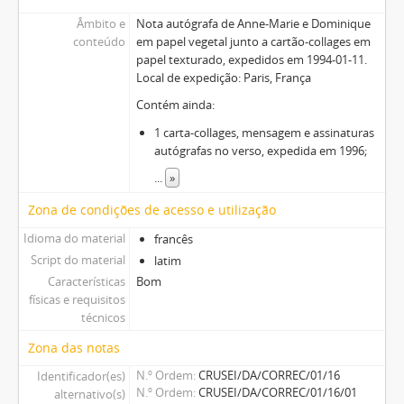
Âmbito e
Nota autógrafa de Anne-Marie e Dominique
conteúdo
em papel vegetal junto a cartão-collages em
papel texturado, expedidos em 1994-01-11.
Local de expedição: Paris, França
Contém ainda:
1 carta-collages, mensagem e assinaturas
autógrafas no verso, expedida em 1996;
...
»
Zona de condições de acesso e utilização
Idioma do material
francês
Script do material
latim
Características
Bom
físicas e requisitos
técnicos
Zona das notas
N.º Ordem
CRUSEI/DA/CORREC/01/16
Identificador(es)
N.º Ordem
CRUSEI/DA/CORREC/01/16/01
alternativo(s)