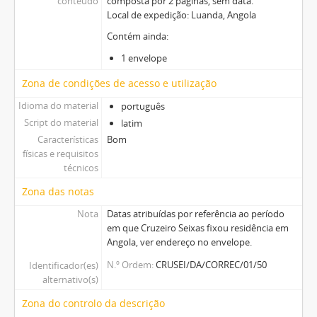
conteúdo
composta por 2 páginas, sem data.
Local de expedição: Luanda, Angola
Contém ainda:
1 envelope
Zona de condições de acesso e utilização
Idioma do material
português
Script do material
latim
Características
Bom
físicas e requisitos
técnicos
Zona das notas
Nota
Datas atribuídas por referência ao período
em que Cruzeiro Seixas fixou residência em
Angola, ver endereço no envelope.
N.º Ordem
CRUSEI/DA/CORREC/01/50
Identificador(es)
alternativo(s)
Zona do controlo da descrição