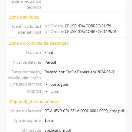
físicas e requisitos
técnicos
Zona das notas
N.º Ordem
CRUSEI/DA/CORREC/01/79
Identificador(es)
N.º Ordem
CRUSEI/DA/CORREC/01/79/01
alternativo(s)
Zona do controlo da descrição
Estatuto
Final
Nível de detalhe
Parcial
Datas de criação,
Revisto por Cecília Pereira em 2024-03-01.
revisão, eliminação
Línguas e escritas
português
Script(s)
latim
Objeto digital metadados
Nome do ficheiro
PT-AUEVR-CRUSEI-A-0002-0001-0099_dma.pdf
Tipo de suporte
Texto
Mime-type
application/pdf