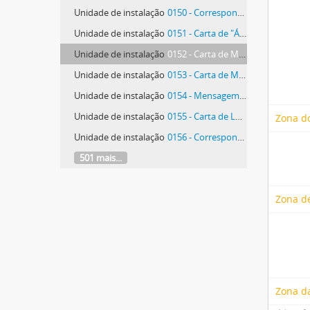
Unidade de instalação
0150 - Correspondência da Companhia Nacional de Bailado
Unidade de instalação
0151 - Carta de "Árvore - Cooperativa de Actividades Artísticas, S.C.A.R.L."
Unidade de instalação
0152 - Carta de Mário Rui Nunes Cordeiro
Unidade de instalação
0153 - Carta de Maria Aldina da Costa Neves Forte
Unidade de instalação
0154 - Mensagem de Carlos Eurico [da Costa]
Unidade de instalação
0155 - Carta de Luís Alves da Costa
Zona do
Unidade de instalação
0156 - Correspondência de Paulo Fonseca da Costa e Ana
501 mais...
Zona de
Zona d