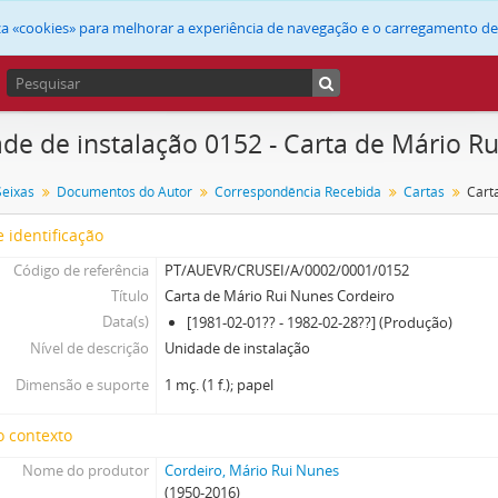
liza «cookies» para melhorar a experiência de navegação e o carregamento d
de de instalação 0152 - Carta de Mário R
Seixas
Documentos do Autor
Correspondência Recebida
Cartas
Cart
 identificação
Código de referência
PT/AUEVR/CRUSEI/A/0002/0001/0152
Título
Carta de Mário Rui Nunes Cordeiro
Data(s)
[1981-02-01?? - 1982-02-28??] (Produção)
Nível de descrição
Unidade de instalação
Dimensão e suporte
1 mç. (1 f.); papel
o contexto
Nome do produtor
Cordeiro, Mário Rui Nunes
(1950-2016)