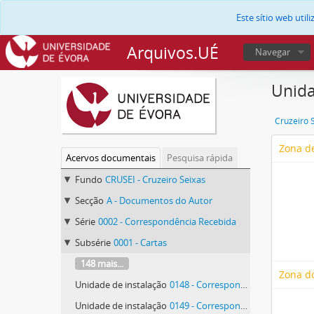
Este sítio web uti
Arquivos.UÉ
Navegar
Unida
Cruzeiro 
Zona de
Acervos documentais
Pesquisa rápida
Fundo
CRUSEI - Cruzeiro Seixas
Secção
A - Documentos do Autor
Série
0002 - Correspondência Recebida
Subsérie
0001 - Cartas
148 mais...
Zona d
Unidade de instalação
0148 - Correspondência da Companhia Nacional de Bailado
Unidade de instalação
0149 - Correspondência da Companhia Nacional de Bailado