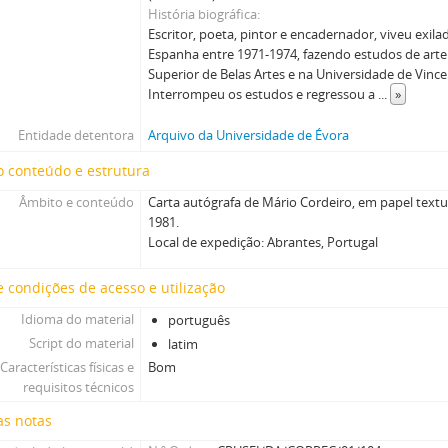
História biográfica
Escritor, poeta, pintor e encadernador, viveu exila
Espanha entre 1971-1974, fazendo estudos de arte
Superior de Belas Artes e na Universidade de Vincen
Interrompeu os estudos e regressou a
...
»
Entidade detentora
Arquivo da Universidade de Évora
 conteúdo e estrutura
Âmbito e conteúdo
Carta autógrafa de Mário Cordeiro, em papel text
1981.
Local de expedição: Abrantes, Portugal
 condições de acesso e utilização
Idioma do material
português
Script do material
latim
Características físicas e
Bom
requisitos técnicos
as notas