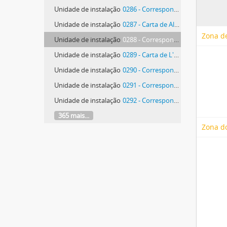
Unidade de instalação
0286 - Correspondência de Paulo-Guilherme Tomáz Dúlio Ribeiro d'Eça Leal
Unidade de instalação
0287 - Carta de Almeida Leite
Zona de
Unidade de instalação
0288 - Correspondência de Maria Luísa Leite Gonçalves da Silva Neves
Unidade de instalação
0289 - Carta de L'Or du Temps [Librairie/Galerie]
Unidade de instalação
0290 - Correspondência de André Shan Lima
Unidade de instalação
0291 - Correspondência de André Shan Lima
Unidade de instalação
0292 - Correspondência de André Shan Lima
365 mais...
Zona d