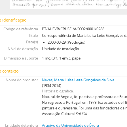
 identificação
Código de referência
PT/AUEVR/CRUSEI/A/0002/0001/0288
Título
Correspondência de Maria Luísa Leite Gonçalves d
Data(s)
2000-03-29 (Produção)
Nível de descrição
Unidade de instalação
Dimensão e suporte
1 mç. (3 f.; 1 env.); papel
o contexto
Nome do produtor
Neves, Maria Luísa Leite Gonçalves da Silva
(1934-2014)
História biográfica
Natural de Angola, foi poetisa e professora de Ed
No regresso a Portugal, em 1979, fez estudos de H
pintura e ourivesaria. Foi uma das fundadoras da re
Associação Cultural
Sol XXI
.
Entidade detentora
Arquivo da Universidade de Évora