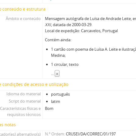
 conteúdo e estrutura
Âmbito e conteúdo
Mensagem autógrafa de Luísa de Andrade Leite, e
XXI
, datada de 2000-03-29.
Local de expedição: Carcavelos, Portugal
Contém ainda:
1 cartão com poema de Luísa A. Leite e ilustra
Medina;
1 circular, texto
...
»
 condições de acesso e utilização
Idioma do material
português
Script do material
latim
Características físicas e
Bom
requisitos técnicos
as notas
N.º Ordem
CRUSEI/DA/CORREC/01/197
cador(es) alternativo(s)