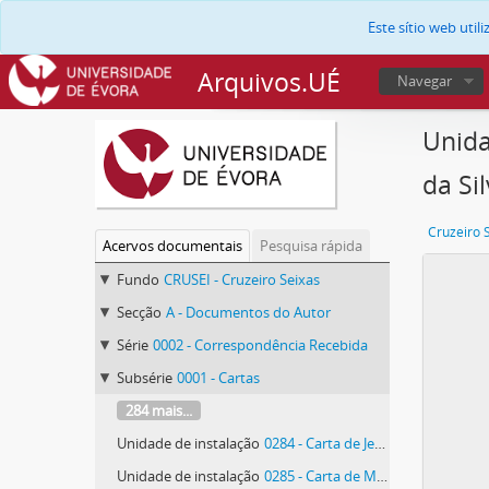
Este sítio web uti
Arquivos.UÉ
Navegar
Unida
da Si
Cruzeiro 
Acervos documentais
Pesquisa rápida
Fundo
CRUSEI - Cruzeiro Seixas
Secção
A - Documentos do Autor
Série
0002 - Correspondência Recebida
Subsérie
0001 - Cartas
284 mais...
Unidade de instalação
0284 - Carta de Jean-Clarence Lambert
Unidade de instalação
0285 - Carta de Maria Laura [Ramos]