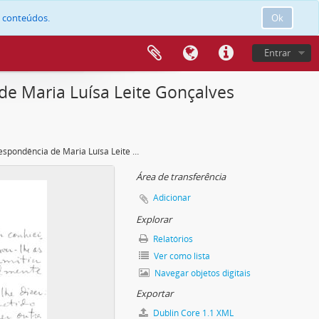
e conteúdos.
Ok
Entrar
de Maria Luísa Leite Gonçalves
Correspondência de Maria Luísa Leite Gonçalves da Silva Neves
Área de transferência
Adicionar
Explorar
Relatórios
Ver como lista
Navegar objetos digitais
Exportar
Dublin Core 1.1 XML