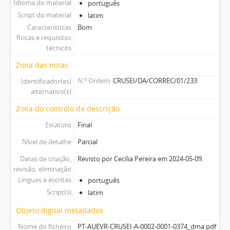
Idioma do material
português
Script do material
latim
Características
Bom
físicas e requisitos
técnicos
Zona das notas
N.º Ordem
CRUSEI/DA/CORREC/01/233
Identificador(es)
alternativo(s)
Zona do controlo da descrição
Estatuto
Final
Nível de detalhe
Parcial
Datas de criação,
Revisto por Cecília Pereira em 2024-05-09.
revisão, eliminação
Línguas e escritas
português
Script(s)
latim
Objeto digital metadados
Nome do ficheiro
PT-AUEVR-CRUSEI-A-0002-0001-0374_dma.pdf