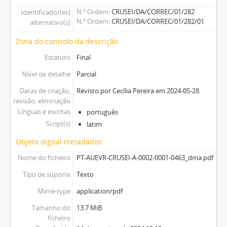
N.º Ordem
CRUSEI/DA/CORREC/01/282
Identificador(es)
N.º Ordem
CRUSEI/DA/CORREC/01/282/01
alternativo(s)
Zona do controlo da descrição
Estatuto
Final
Nível de detalhe
Parcial
Datas de criação,
Revisto por Cecília Pereira em 2024-05-28.
revisão, eliminação
Línguas e escritas
português
Script(s)
latim
Objeto digital metadados
Nome do ficheiro
PT-AUEVR-CRUSEI-A-0002-0001-0463_dma.pdf
Tipo de suporte
Texto
Mime-type
application/pdf
Tamanho do
13.7 MiB
ficheiro