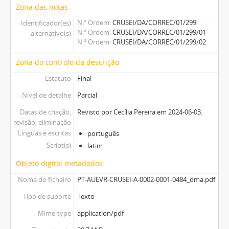
Zona das notas
N.º Ordem
CRUSEI/DA/CORREC/01/299
Identificador(es)
N.º Ordem
CRUSEI/DA/CORREC/01/299/01
alternativo(s)
N.º Ordem
CRUSEI/DA/CORREC/01/299/02
Zona do controlo da descrição
Estatuto
Final
Nível de detalhe
Parcial
Datas de criação,
Revisto por Cecília Pereira em 2024-06-03.
revisão, eliminação
Línguas e escritas
português
Script(s)
latim
Objeto digital metadados
Nome do ficheiro
PT-AUEVR-CRUSEI-A-0002-0001-0484_dma.pdf
Tipo de suporte
Texto
Mime-type
application/pdf