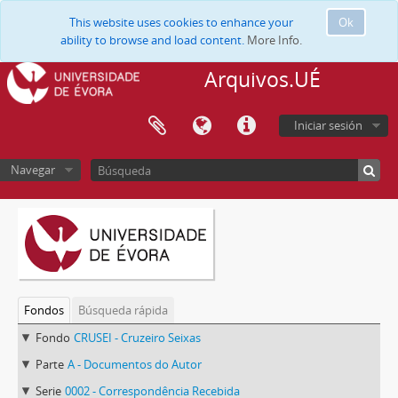
This website uses cookies to enhance your
Ok
ability to browse and load content.
More Info.
Arquivos.UÉ
Iniciar sesión
Navegar
Fondos
Búsqueda rápida
Fondo
CRUSEI - Cruzeiro Seixas
Parte
A - Documentos do Autor
Serie
0002 - Correspondência Recebida