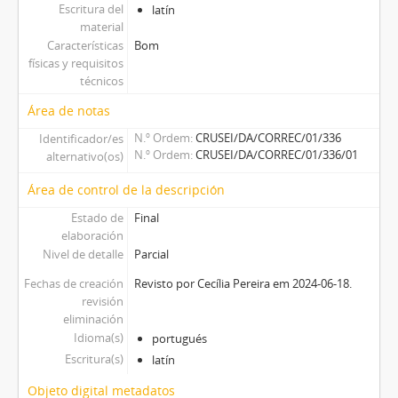
Escritura del
latín
material
Características
Bom
físicas y requisitos
técnicos
Área de notas
N.º Ordem
CRUSEI/DA/CORREC/01/336
Identificador/es
N.º Ordem
CRUSEI/DA/CORREC/01/336/01
alternativo(os)
Área de control de la descripción
Estado de
Final
elaboración
Nivel de detalle
Parcial
Fechas de creación
Revisto por Cecília Pereira em 2024-06-18.
revisión
eliminación
Idioma(s)
portugués
Escritura(s)
latín
Objeto digital metadatos