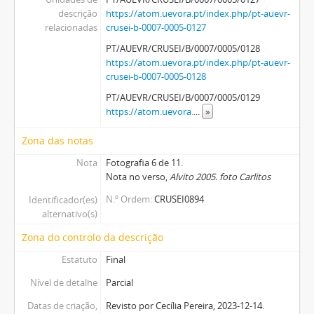
descrição
https://atom.uevora.pt/index.php/pt-auevr-
relacionadas
crusei-b-0007-0005-0127
PT/AUEVR/CRUSEI/B/0007/0005/0128
https://atom.uevora.pt/index.php/pt-auevr-
crusei-b-0007-0005-0128
PT/AUEVR/CRUSEI/B/0007/0005/0129
https://atom.uevora.
...
»
Zona das notas
Nota
Fotografia 6 de 11.
Nota no verso,
Alvito 2005. foto Carlitos
N.º Ordem
CRUSEI0894
Identificador(es)
alternativo(s)
Zona do controlo da descrição
Estatuto
Final
Nível de detalhe
Parcial
Datas de criação,
Revisto por Cecília Pereira, 2023-12-14.