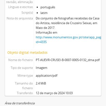
revisão, eliminação
Línguas e escritas
português
Script(s)
latim
Nota do arquivista
Do conjunto de fotografias recebidas da Casa
do Artista, residência de Cruzeiro Seixas, em
Maio de 2017.
Informação em
http://www.monumentos.gov.pt/site/app_pagesu
id=4335
Objeto digital metadados
Nome do ficheiro
PT-AUEVR-CRUSEI-B-0007-0005-0132_dma.pdf
Tipo de suporte
Imagem
Mime-type
application/pdf
Tamanho do
2.4 MiB
ficheiro
Transferido
12 de março de 2024 10:03
Área de transferência