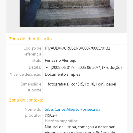
Zona de identificação
Código de
PT/AUEVR/CRUSEI/B/0007/0005/0132
referência
Título
Férias no Alentejo
Data(s)
[2005-06-01?? - 2005-06-30??] (Produção)
Nível de descrição
Documento simples
Dimensão e
1 fotografia(s), cor (15,1 x 10,1 cm); papel
suporte
Zona do contexto
Nome do
Silva, Carlos Alberto Fonseca da
produtor
(1962-)
História biográfica
Natural de Lisboa, começou a desenhar,
pintar e a criar objetos por influência de