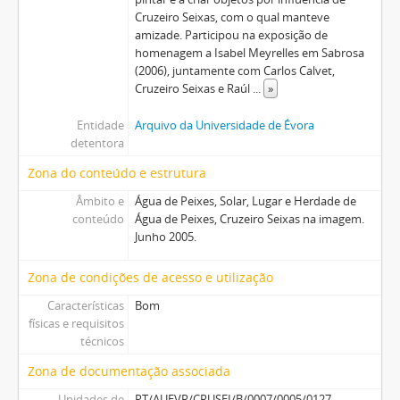
Cruzeiro Seixas, com o qual manteve
amizade. Participou na exposição de
homenagem a Isabel Meyrelles em Sabrosa
(2006), juntamente com Carlos Calvet,
Cruzeiro Seixas e Raúl
...
»
Entidade
Arquivo da Universidade de Évora
detentora
Zona do conteúdo e estrutura
Âmbito e
Água de Peixes, Solar, Lugar e Herdade de
conteúdo
Água de Peixes, Cruzeiro Seixas na imagem.
Junho 2005.
Zona de condições de acesso e utilização
Características
Bom
físicas e requisitos
técnicos
Zona de documentação associada
Unidades de
PT/AUEVR/CRUSEI/B/0007/0005/0127