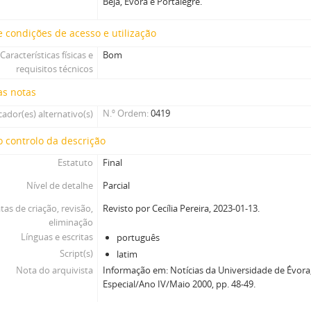
Beja, Évora e Portalegre.
 condições de acesso e utilização
Características físicas e
Bom
requisitos técnicos
as notas
N.º Ordem
0419
cador(es) alternativo(s)
 controlo da descrição
Estatuto
Final
Nível de detalhe
Parcial
tas de criação, revisão,
Revisto por Cecília Pereira, 2023-01-13.
eliminação
Línguas e escritas
português
Script(s)
latim
Nota do arquivista
Informação em: Notícias da Universidade de Évo
Especial/Ano IV/Maio 2000, pp. 48-49.