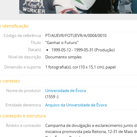
 identificação
Código de referência
PT/AUEVR/FOTUEVR/A/0004/0010
Título
“Ganhar o Futuro”
Data(s)
1999-05-12 - 1999-05-31 (Produção)
Nível de descrição
Documento simples
Dimensão e suporte
1 fotografia(s), cor (10 x 15,1 cm); papel
o contexto
Nome do produtor
Universidade de Évora
(1559 -)
Entidade detentora
Arquivo da Universidade de Évora
 conteúdo e estrutura
Âmbito e conteúdo
Campanha de divulgação e esclarecimento junto da
iniciativa promovida pela Reitoria, 12-31 de Maio d