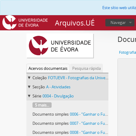
Este sítio web uti
Arquivos.UÉ
Navegar
Docum
Fotografi
Acervos documentais
Pesquisa rápida
Coleção
FOTUEVR - Fotografias da Universidade de Évora
Secção
A - Atividades
Série
0004 - Divulgação
5 mais...
Documento simples
0006 - “Ganhar o Futuro”
Documento simples
0007 - “Ganhar o Futuro”
Documento simples
0008 - “Ganhar o Futuro”