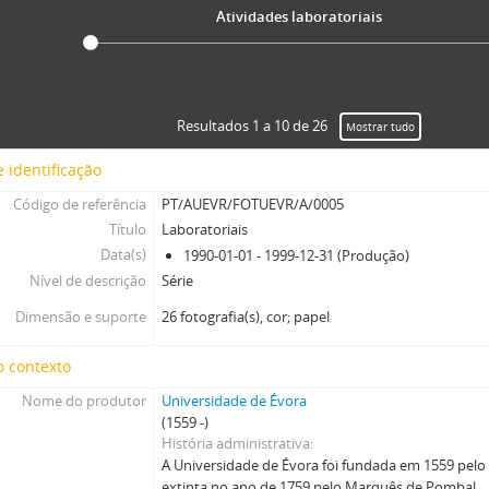
Atividades laboratoriais
Resultados 1 a 10 de 26
Mostrar tudo
 identificação
Código de referência
PT/AUEVR/FOTUEVR/A/0005
Título
Laboratoriais
Data(s)
1990-01-01 - 1999-12-31 (Produção)
Nível de descrição
Série
Dimensão e suporte
26 fotografia(s), cor; papel
o contexto
Nome do produtor
Universidade de Évora
(1559 -)
História administrativa
A Universidade de Évora foi fundada em 1559 pelo
extinta no ano de 1759 pelo Marquês de Pombal.