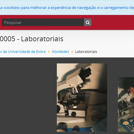
liza «cookies» para melhorar a experiência de navegação e o carregamento d
 0005 - Laboratoriais
as da Universidade de Évora
Atividades
Laboratoriais