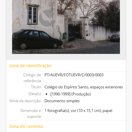
Zona de identificação
Código de
PT/AUEVR/FOTUEVR/C/0003/0003
referência
Título
Colégio do Espírito Santo, espaços exteriores
Data(s)
[1990-1999] (Produção)
Nível de descrição
Documento simples
Dimensão e
1 fotografia(s), cor (10 x 15,1 cm); papel
suporte
Zona do contexto