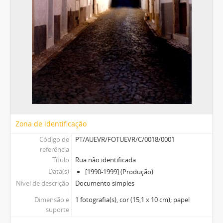
Zona de identificação
Código de
PT/AUEVR/FOTUEVR/C/0018/0001
referência
Título
Rua não identificada
Data(s)
[1990-1999] (Produção)
Nível de descrição
Documento simples
Dimensão e
1 fotografia(s), cor (15,1 x 10 cm); papel
suporte