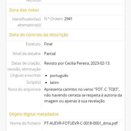
Zona das notas
N.º Ordem
2941
Identificador(es)
alternativo(s)
Zona do controlo da descrição
Estatuto
Final
Nível de detalhe
Parcial
Datas de criação,
Revisto por Cecília Pereira, 2023-02-13.
revisão, eliminação
Línguas e escritas
português
Script(s)
latim
Nota do arquivista
Apresenta carimbo no verso “FOT. C. TOJO”,
não havendo certeza se respeita à autoria da
imagem ou apenas à sua revelação.
Objeto digital metadados
Nome do ficheiro
PT-AUEVR-FOTUEVR-C-0018-0001_dma.pdf