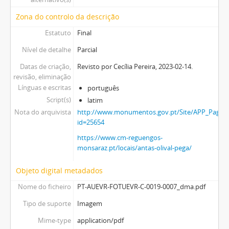
Zona do controlo da descrição
Estatuto
Final
Nível de detalhe
Parcial
Datas de criação,
Revisto por Cecília Pereira, 2023-02-14.
revisão, eliminação
Línguas e escritas
português
Script(s)
latim
Nota do arquivista
http://www.monumentos.gov.pt/Site/APP_PagesU
id=25654
https://www.cm-reguengos-
monsaraz.pt/locais/antas-olival-pega/
Objeto digital metadados
Nome do ficheiro
PT-AUEVR-FOTUEVR-C-0019-0007_dma.pdf
Tipo de suporte
Imagem
Mime-type
application/pdf