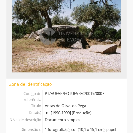
Zona de identificação
Código de
PT/AUEVR/FOTUEVR/C/0019/0007
referência
Título
Antas do Olival da Pega
Data(s)
[1990-1999] (Produção)
Nível de descrição
Documento simples
Dimensão e
1 fotografia(s), cor (10,1 x 15,1 cm); papel