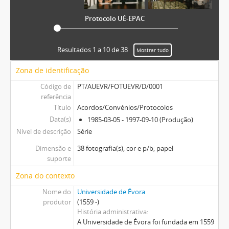
Protocolo UÉ-EPAC
Resultados 1 a 10 de 38
Mostrar tudo
Zona de identificação
Código de
PT/AUEVR/FOTUEVR/D/0001
referência
Título
Acordos/Convénios/Protocolos
Data(s)
1985-03-05 - 1997-09-10 (Produção)
Nível de descrição
Série
Dimensão e
38 fotografia(s), cor e p/b; papel
suporte
Zona do contexto
Nome do
Universidade de Évora
produtor
(1559 -)
História administrativa
A Universidade de Évora foi fundada em 1559