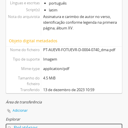
Línguas e escritas
português
Script(s)
latim
Nota do arquivista
Assinatura e carimbo de autor no verso,
identificação conforme legenda na primeira
página; álbum XV.
Objeto digital metadados
Nome do ficheiro
PT-AUEVR-FOTUEVR-D-0004-0740_dma.pdf
Tipo de suporte
Imagem
Mime-type
application/pdf
Tamanho do
4.5 MiB
ficheiro
Transferido
13 de dezembro de 2023 10:59
Área de transferência
Adicionar
Explorar
Relatórios