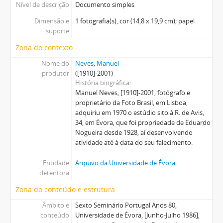
Nível de descrição
Documento simples
Dimensão e
1 fotografia(s), cor (14,8 x 19,9 cm); papel
suporte
Zona do contexto
Nome do
Neves, Manuel
produtor
([1910]-2001)
História biográfica
Manuel Neves, [1910]-2001, fotógrafo e
proprietário da Foto Brasil, em Lisboa,
adquiriu em 1970 o estúdio sito à R. de Avis,
34, em Évora, que foi propriedade de Eduardo
Nogueira desde 1928, aí desenvolvendo
atividade até à data do seu falecimento.
Entidade
Arquivo da Universidade de Évora
detentora
Zona do conteúdo e estrutura
Âmbito e
Sexto Seminário Portugal Anos 80,
conteúdo
Universidade de Évora, [Junho-Julho 1986],