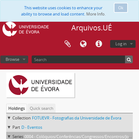
This website uses cookies to enhance your
Ok
ability to browse and load content.
More Info.
Arquivos.UÉ
Log in
Browse
Holdings
Quick search
Collection
FOTUEVR - Fotografias da Universidade de Évora
Part
D - Eventos
Series
0004 - Colóquios/Conferências/Congressos/Encontros/Jornadas/Seminários/Simpósios