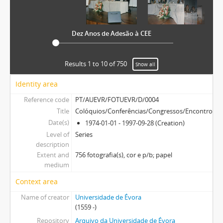
Dez Anos de Adesão à CEE
Results 1 to 10 of 750
Show all
Identity area
Reference code
PT/AUEVR/FOTUEVR/D/0004
Title
Colóquios/Conferências/Congressos/Encontros/J
Date(s)
1974-01-01 - 1997-09-28 (Creation)
Level of
Series
description
Extent and
756 fotografia(s), cor e p/b; papel
medium
Context area
Name of creator
Universidade de Évora
(1559 -)
Repository
Arquivo da Universidade de Évora