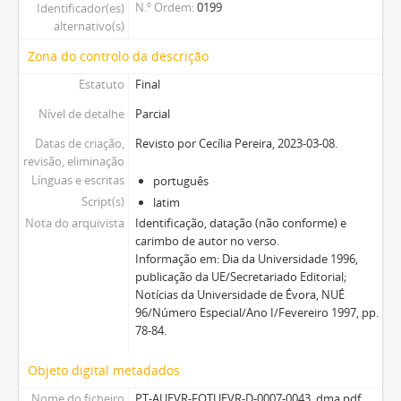
N.º Ordem
0199
Identificador(es)
alternativo(s)
Zona do controlo da descrição
Estatuto
Final
Nível de detalhe
Parcial
Datas de criação,
Revisto por Cecília Pereira, 2023-03-08.
revisão, eliminação
Línguas e escritas
português
Script(s)
latim
Nota do arquivista
Identificação, datação (não conforme) e
carimbo de autor no verso.
Informação em: Dia da Universidade 1996,
publicação da UE/Secretariado Editorial;
Notícias da Universidade de Évora, NUÉ
96/Número Especial/Ano I/Fevereiro 1997, pp.
78-84.
Objeto digital metadados
Nome do ficheiro
PT-AUEVR-FOTUEVR-D-0007-0043_dma.pdf