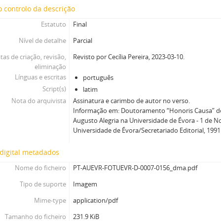
 controlo da descrição
Estatuto
Final
Nível de detalhe
Parcial
tas de criação, revisão,
Revisto por Cecília Pereira, 2023-03-10.
eliminação
Línguas e escritas
português
Script(s)
latim
Nota do arquivista
Assinatura e carimbo de autor no verso.
Informação em: Doutoramento “Honoris Causa” do
Augusto Alegria na Universidade de Évora - 1 de 
Universidade de Évora/Secretariado Editorial, 1991
digital metadados
Nome do ficheiro
PT-AUEVR-FOTUEVR-D-0007-0156_dma.pdf
Tipo de suporte
Imagem
Mime-type
application/pdf
Tamanho do ficheiro
231.9 KiB