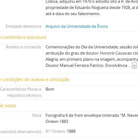
Lisboa, adquiriu em 1970 o estúdio sito à R. de Avis
propriedade de Eduardo Nogueira desde 1928, aí 
até à data do seu falecimento.
Entidade detentora
Arquivo da Universidade de Évora
 conteúdo e estrutura
Âmbito e conteúdo
Comemorações do Dia da Universidade; sessão sol
atribuição do grau de doutor
Honoris Causa
ao có
Alegria, em primeiro plano na imagem, acompanha
Doutor Manuel Ferreira Patrício. Envolvência
...
»
 condições de acesso e utilização
Características físicas e
Bom
requisitos técnicos
as notas
Nota
Fotografia 6 de 9 em envelope timbrado “M. Neves”
Ordem 1883.
N.º Ordem
1888
cador(es) alternativo(s)