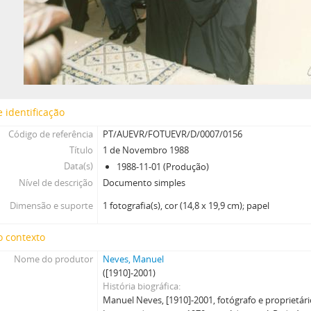
 identificação
Código de referência
PT/AUEVR/FOTUEVR/D/0007/0156
Título
1 de Novembro 1988
Data(s)
1988-11-01 (Produção)
Nível de descrição
Documento simples
Dimensão e suporte
1 fotografia(s), cor (14,8 x 19,9 cm); papel
o contexto
Nome do produtor
Neves, Manuel
([1910]-2001)
História biográfica
Manuel Neves, [1910]-2001, fotógrafo e proprietári