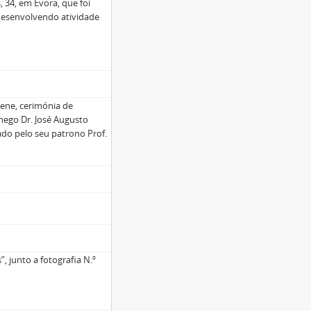
, 34, em Évora, que foi
desenvolvendo atividade
ene, cerimónia de
nego Dr. José Augusto
do pelo seu patrono Prof.
, junto a fotografia N.º