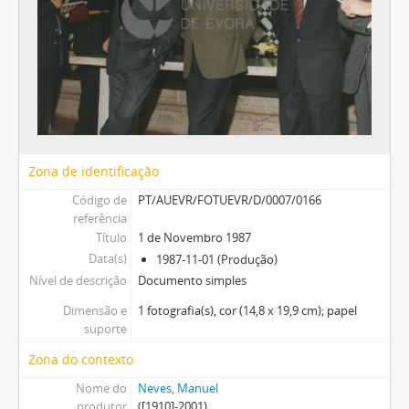
Zona de identificação
Código de
PT/AUEVR/FOTUEVR/D/0007/0166
referência
Título
1 de Novembro 1987
Data(s)
1987-11-01 (Produção)
Nível de descrição
Documento simples
Dimensão e
1 fotografia(s), cor (14,8 x 19,9 cm); papel
suporte
Zona do contexto
Nome do
Neves, Manuel
produtor
([1910]-2001)