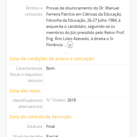
Âmbito e
Provas de doutoramento do Dr. Manuel
conteúdo
Ferreira Patrício em Ciências da Educação,
Filosofia da Educação, 26-27 Julho 1984; à
esquerda o candidato, seguindo-se os
membros do Júri presidido pelo Reitor Prof.
Eng. Ário Lobo Azevedo, à direita o Sr.
Florêncio
...
»
Zona de condições de acesso e utilização
Características
Bom
físicas e requisitos
técnicos
Zona das notas
N.º Ordem
2618
Identificador(es)
alternativo(s)
Zona do controlo da descrição
Estatuto
Final
Nível de detalhe
Parcial