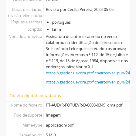
Datas de criação,
Revisto por Cecília Pereira, 2023-05-05.
revisão, eliminação
Línguas e escritas
português
Script(s)
latim
Nota do arquivista
Assinatura de autor e carimbo no verso,
colaborou na identificação dos presentes o
Sr. Florêncio Leite que secretariou as provas;
Informações Internas n.º 112, de 15 de Julho e
n.º 113, de 15 de Agosto 1984, disponíveis nos
endereços infra; álbum XII.
https://gesdoc.uevora.pt/ficheiros/ver_pub/2474
https://gesdoc.uevora.pt/ficheiros/ver_pub/2474
Objeto digital metadados
Nome do ficheiro
PT-AUEVR-FOTUEVR-D-0008-0349_dma.pdf
Tipo de suporte
Imagem
Mime-type
application/pdf
Tamanho do
5 MiB