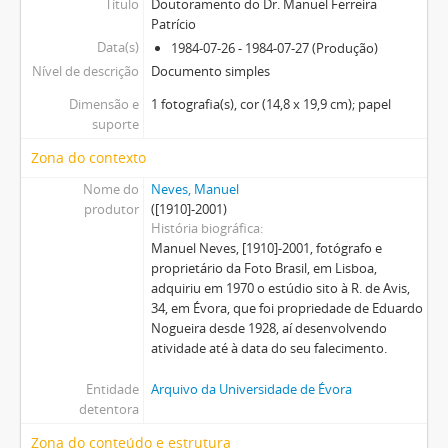
Título
Doutoramento do Dr. Manuel Ferreira
Patrício
Data(s)
1984-07-26 - 1984-07-27 (Produção)
Nível de descrição
Documento simples
Dimensão e
1 fotografia(s), cor (14,8 x 19,9 cm); papel
suporte
Zona do contexto
Nome do
Neves, Manuel
produtor
([1910]-2001)
História biográfica
Manuel Neves, [1910]-2001, fotógrafo e
proprietário da Foto Brasil, em Lisboa,
adquiriu em 1970 o estúdio sito à R. de Avis,
34, em Évora, que foi propriedade de Eduardo
Nogueira desde 1928, aí desenvolvendo
atividade até à data do seu falecimento.
Entidade
Arquivo da Universidade de Évora
detentora
Zona do conteúdo e estrutura