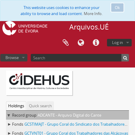
This website uses cookies to enhance your
Ok
ability to browse and load content.
More Info.
Arquivos.UÉ
Log in
Browse
Holdings
Quick search
Record group
ADCANTE - Arquivo Digital do Cante
Fonds
GCSTIMAJT - Grupo Coral do Sindicato dos Trabalhadores da Indústria Mineira de Aljustrel
Fonds
GCTVNT01 - Grupo Coral dos Trabalhadores das Alcáçovas