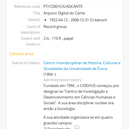
Reference code
PT/CIDEHUS/ADCANTE
Title
Arquivo Digital do Cante
Date(s)
1952-04-12 - 2008-12-31 (Creation)
Level of
Record group
description
Extent and
2 lv., 110 fl.; papel
medium
Context area
Name of creator
Centro Interdisciplinar de História, Culturas e
Sociedades da Universidade de Évora
(1994 -)
Administrative history
Fundado em 1994 , o CIDEHUS começou por
designar-se “Centro de Investigação e
Desenvolvimento em Ciências Humanas e
Sociais”. A sua área disciplinar nuclear era
então a Sociologia.
A sua atividade organizava-se em quatro
grandes campos:
1) Sociologia do
...
»