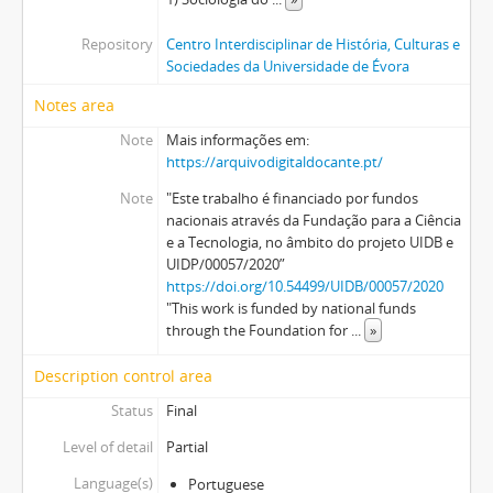
Repository
Centro Interdisciplinar de História, Culturas e
Sociedades da Universidade de Évora
Notes area
Note
Mais informações em:
https://arquivodigitaldocante.pt/
Note
"Este trabalho é financiado por fundos
nacionais através da Fundação para a Ciência
e a Tecnologia, no âmbito do projeto UIDB e
UIDP/00057/2020”
https://doi.org/10.54499/UIDB/00057/2020
"This work is funded by national funds
through the Foundation for
...
»
Description control area
Status
Final
Level of detail
Partial
Language(s)
Portuguese