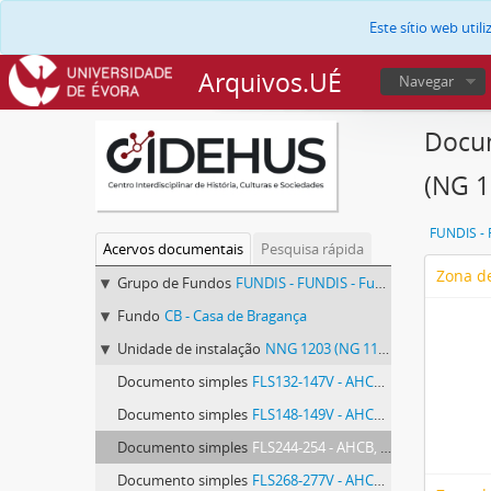
Este sítio web uti
Arquivos.UÉ
Navegar
Docum
(NG 1
Acervos documentais
Pesquisa rápida
Zona de
Grupo de Fundos
FUNDIS - FUNDIS - Fundos Documentais de Instituições do Sul
Fundo
CB - Casa de Bragança
Unidade de instalação
NNG 1203 (NG 119, MS. 1395) - Direitos Extintos, Vila Viçosa
Documento simples
FLS132-147V - AHCB, Direitos Extintos, Vila Viçosa, NNG 1203 (NG 119, ms. 1395), fls. 132-147v
Documento simples
FLS148-149V - AHCB, Direitos Extintos, Vila Viçosa, NNG 1203 (NG 119, ms. 1395), fls. 148-149v
Documento simples
FLS244-254 - AHCB, Direitos Extintos, Vila Viçosa, NNG 1203 (NG 119, ms. 1395), fls. 244-254
Documento simples
FLS268-277V - AHCB, Direitos Extintos, Vila Viçosa, NNG 1203 (NG 119, ms. 1395), fls. 268-277v