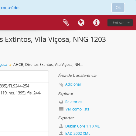
e conteúdos.
Ok
Entrar
 Extintos, Vila Viçosa, NNG 1203
içosa
AHCB, Direitos Extintos, Vila Viçosa, NNG 1203 (NG 119, ms. 1395), fls. 244-254
Área de transferência
Adicionar
395)/FLS244-254
19, ms. 1395), fls. 244-
Explorar
Relatórios
Ver como lista
Exportar
Dublin Core 1.1 XML
EAD 2002 XML