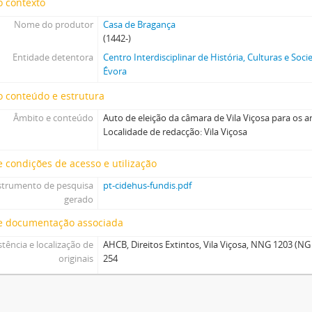
o contexto
Nome do produtor
Casa de Bragança
(1442-)
Entidade detentora
Centro Interdisciplinar de História, Culturas e So
Évora
 conteúdo e estrutura
Âmbito e conteúdo
Auto de eleição da câmara de Vila Viçosa para os a
Localidade de redacção: Vila Viçosa
 condições de acesso e utilização
strumento de pesquisa
pt-cidehus-fundis.pdf
gerado
e documentação associada
stência e localização de
AHCB, Direitos Extintos, Vila Viçosa, NNG 1203 (NG 1
originais
254