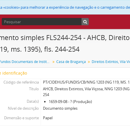
liza «cookies» para melhorar a experiência de navegação e o carregamento d
ento simples FLS244-254 - AHCB, Direitos
19, ms. 1395), fls. 244-254
FUNDIS - Fundos Documentais de Instituições do Sul
Casa de Bragança
Direitos Extintos, Vila V
 identificação
Código de referência
PT/CIDEHUS/FUNDIS/CB/NNG 1203 (NG 119, MS. 1
Título
AHCB, Direitos Extintos, Vila Viçosa, NNG 1203 (NG 1
254
Data(s)
1659-09-08 - ? (Produção)
Nível de descrição
Documento simples
Dimensão e suporte
Papel