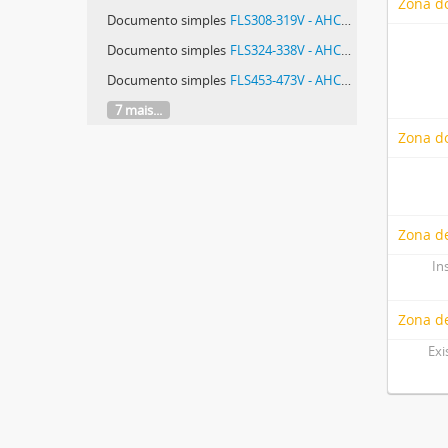
Zona d
Documento simples
FLS308-319V - AHCB, Direitos Extintos, Vila Viçosa, NNG 1203 (NG 119, ms. 1395), fls. 308-319v
Documento simples
FLS324-338V - AHCB, Direitos Extintos, Vila Viçosa, NNG 1203 (NG 119, ms. 1395), fls. 324-338v
Documento simples
FLS453-473V - AHCB, Direitos Extintos, Vila Viçosa, NNG 1203 (NG 119, ms. 1395), fls. 453-473v
7 mais...
Zona do
Zona de
In
Zona d
Exi