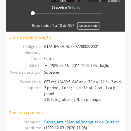
Cruzeiro Seixas
Resultados 1 a 10 de 954
Mostrar tudo
Zona de identificação
Código de
PT/AUEVR/CRUSEI/A/0002/0001
referência
Título
Cartas
Data(s)
1925-05-16 - 2011-11-20 (Produção)
Nível de descrição
Subsérie
Dimensão e
657 mç. (2489 f.; 648 env.; 76 bp.; 21 lv.; 3 dvd.;
suporte
3 periód.; 1 des.; 1 sld.; 1 bol.; 2 cat.; 1 ca.);
papel
310 fotografia(s), p/b e cor; papel
Zona do contexto
Nome do
Seixas, Artur Manuel Rodrigues do Cruzeiro
produtor
(1920-12-03 - 2020-11-08)