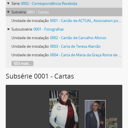
Série
0002 - Correspondência Recebida
Subsérie
0001 - Cartas
Unidade de instalação
0001 - Cartão de ACTUAL, Association pour la Culture, la Technologie, l'Urbanisme, les Arts et les Lettres
Subsubsérie
0001 - Fotografias
Unidade de instalação
0002 - Cartão de Carvalho Afonso
Unidade de instalação
0003 - Carta de Teresa Alarcão
Unidade de instalação
0004 - Carta de Maria da Graça Roma de Albuquerque
653 mais...
Subsérie 0001 - Cartas