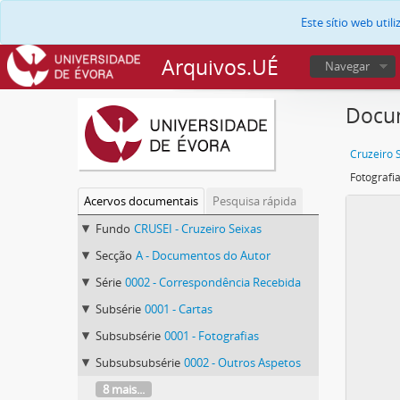
Este sítio web uti
Arquivos.UÉ
Navegar
Docum
Cruzeiro 
Acervos documentais
Pesquisa rápida
Fundo
CRUSEI - Cruzeiro Seixas
Secção
A - Documentos do Autor
Série
0002 - Correspondência Recebida
Subsérie
0001 - Cartas
Subsubsérie
0001 - Fotografias
Subsubsubsérie
0002 - Outros Aspetos
8 mais...