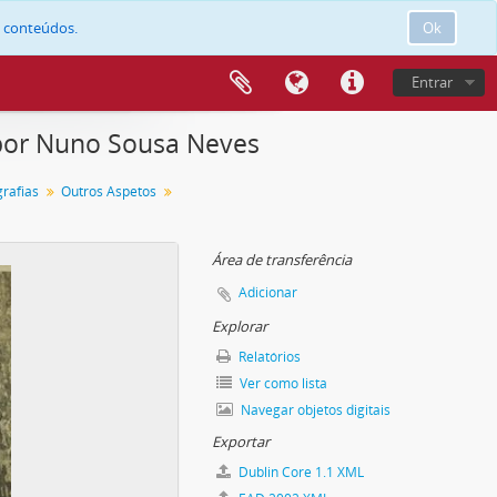
e conteúdos.
Ok
Entrar
 por Nuno Sousa Neves
grafias
Outros Aspetos
Área de transferência
Adicionar
Explorar
Relatórios
Ver como lista
Navegar objetos digitais
Exportar
Dublin Core 1.1 XML