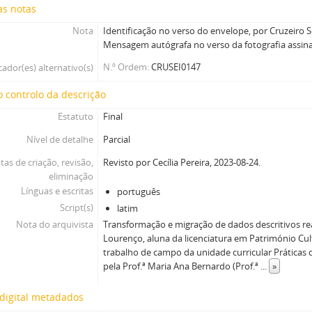
as notas
Nota
Identificação no verso do envelope, por Cruzeiro S
Mensagem autógrafa no verso da fotografia assin
N.º Ordem
CRUSEI0147
cador(es) alternativo(s)
 controlo da descrição
Estatuto
Final
Nível de detalhe
Parcial
tas de criação, revisão,
Revisto por Cecília Pereira, 2023-08-24.
eliminação
Línguas e escritas
português
Script(s)
latim
Nota do arquivista
Transformação e migração de dados descritivos rea
Lourenço, aluna da licenciatura em Património Cul
trabalho de campo da unidade curricular Práticas 
pela Prof.ª Maria Ana Bernardo (Prof.ª
...
»
digital metadados