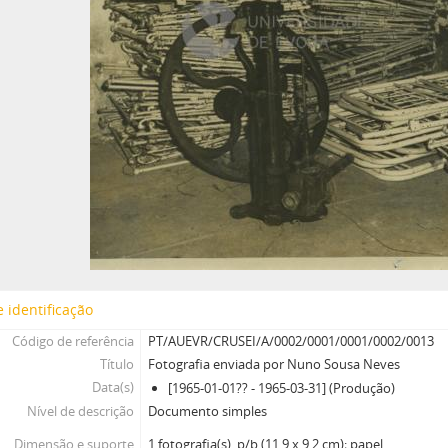
 identificação
Código de referência
PT/AUEVR/CRUSEI/A/0002/0001/0001/0002/0013
Título
Fotografia enviada por Nuno Sousa Neves
Data(s)
[1965-01-01?? - 1965-03-31] (Produção)
Nível de descrição
Documento simples
Dimensão e suporte
1 fotografia(s), p/b (11,9 x 9,2 cm); papel