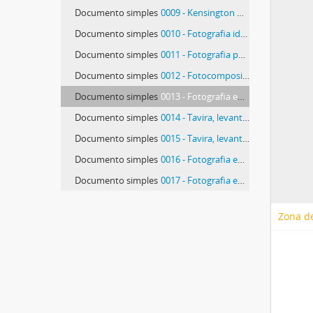
Documento simples
0009 - Kensington Gardens, pormenor
Documento simples
0010 - Fotografia identificada como “retrato imaginario de un poeta extranjero”
Documento simples
0011 - Fotografia postal-collages de G. Bruno
Documento simples
0012 - Fotocomposição de G. Bruno
Documento simples
0013 - Fotografia enviada por Nuno Sousa Neves
Documento simples
0014 - Tavira, levantamento cultural, Agosto 1988
Documento simples
0015 - Tavira, levantamento cultural, Agosto 1988
Documento simples
0016 - Fotografia enviada por António José Antunes Rodrigues
Documento simples
0017 - Fotografia enviada por António José Antunes Rodrigues
30 mais...
Zona de