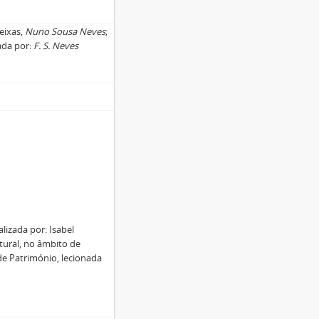
eixas,
Nuno Sousa Neves
;
ada por:
F. S. Neves
lizada por: Isabel
tural, no âmbito de
de Património, lecionada