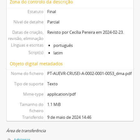
Zona do controlo da descrição
Estatuto
Final
Nível de detalhe
Parcial
Datas de criação,
Revisto por Cecília Pereira em 2024-02-23.
revisão, eliminação
Línguas e escritas
português
Script(s)
latim
Objeto digital metadados
Nome do ficheiro
PT-AUEVR-CRUSEI-A-0002-0001-0053_dma.pdf
Tipo de suporte
Texto
Mime-type
application/pdf
Tamanho do
1.1 MiB
ficheiro
Transferido
9 de maio de 2024 14:46
Área de transferência
Adicionar