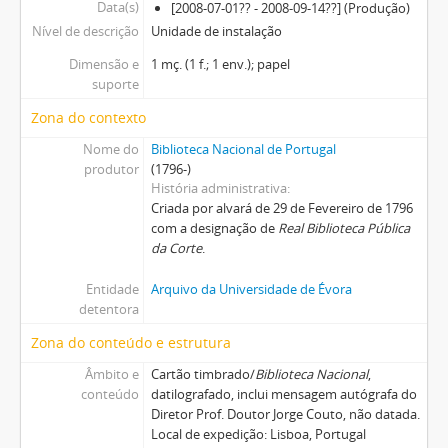
Data(s)
[2008-07-01?? - 2008-09-14??] (Produção)
Nível de descrição
Unidade de instalação
Dimensão e
1 mç. (1 f.; 1 env.); papel
suporte
Zona do contexto
Nome do
Biblioteca Nacional de Portugal
produtor
(1796-)
História administrativa
Criada por alvará de 29 de Fevereiro de 1796
com a designação de
Real Biblioteca Pública
da Corte
.
Entidade
Arquivo da Universidade de Évora
detentora
Zona do conteúdo e estrutura
Âmbito e
Cartão timbrado/
Biblioteca Nacional
,
conteúdo
datilografado, inclui mensagem autógrafa do
Diretor Prof. Doutor Jorge Couto, não datada.
Local de expedição: Lisboa, Portugal