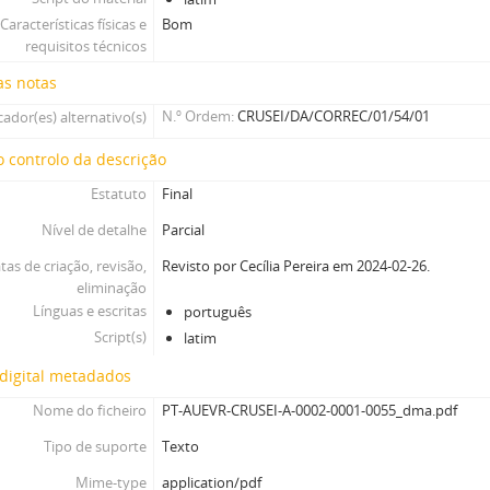
Características físicas e
Bom
requisitos técnicos
as notas
N.º Ordem
CRUSEI/DA/CORREC/01/54/01
cador(es) alternativo(s)
 controlo da descrição
Estatuto
Final
Nível de detalhe
Parcial
tas de criação, revisão,
Revisto por Cecília Pereira em 2024-02-26.
eliminação
Línguas e escritas
português
Script(s)
latim
digital metadados
Nome do ficheiro
PT-AUEVR-CRUSEI-A-0002-0001-0055_dma.pdf
Tipo de suporte
Texto
Mime-type
application/pdf