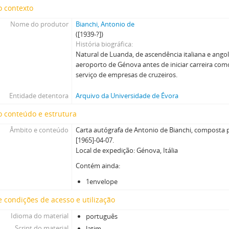
o contexto
Nome do produtor
Bianchi, Antonio de
([1939-?])
História biográfica
Natural de Luanda, de ascendência italiana e ango
aeroporto de Génova antes de iniciar carreira com
serviço de empresas de cruzeiros.
Entidade detentora
Arquivo da Universidade de Évora
 conteúdo e estrutura
Âmbito e conteúdo
Carta autógrafa de Antonio de Bianchi, composta p
[1965]-04-07.
Local de expedição: Génova, Itália
Contém ainda:
1envelope
 condições de acesso e utilização
Idioma do material
português
Script do material
latim