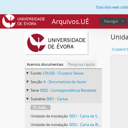
Este sítio web uti
Arquivos.UÉ
Navegar
Unida
Cruzeiro 
Acervos documentais
Pesquisa rápida
Fundo
CRUSEI - Cruzeiro Seixas
Secção
A - Documentos do Autor
Série
0002 - Correspondência Recebida
Subsérie
0001 - Cartas
51 mais...
Unidade de instalação
0051 - Carta de Suzanne Besson
Unidade de instalação
0052 - Carta da Biblioteca Municipal Albano Sardoeira