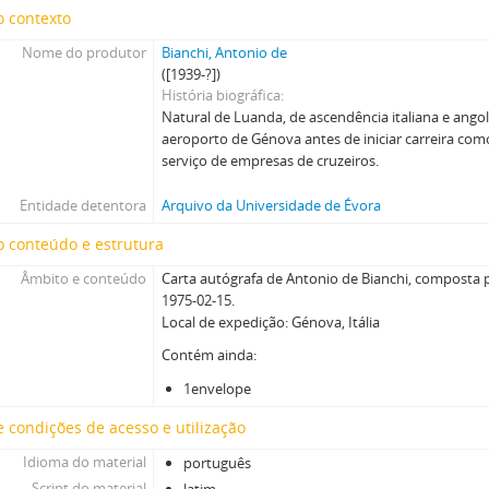
o contexto
Nome do produtor
Bianchi, Antonio de
([1939-?])
História biográfica
Natural de Luanda, de ascendência italiana e ango
aeroporto de Génova antes de iniciar carreira com
serviço de empresas de cruzeiros.
Entidade detentora
Arquivo da Universidade de Évora
 conteúdo e estrutura
Âmbito e conteúdo
Carta autógrafa de Antonio de Bianchi, composta p
1975-02-15.
Local de expedição: Génova, Itália
Contém ainda:
1envelope
 condições de acesso e utilização
Idioma do material
português
Script do material