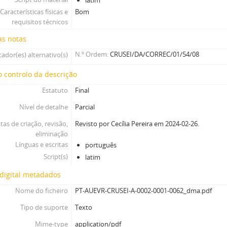
latim
Características físicas e
Bom
requisitos técnicos
as notas
N.º Ordem
CRUSEI/DA/CORREC/01/54/08
cador(es) alternativo(s)
 controlo da descrição
Estatuto
Final
Nível de detalhe
Parcial
tas de criação, revisão,
Revisto por Cecília Pereira em 2024-02-26.
eliminação
Línguas e escritas
português
Script(s)
latim
digital metadados
Nome do ficheiro
PT-AUEVR-CRUSEI-A-0002-0001-0062_dma.pdf
Tipo de suporte
Texto
Mime-type
application/pdf