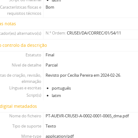
latim
Características físicas e
Bom
requisitos técnicos
as notas
N.º Ordem
CRUSEI/DA/CORREC/01/54/11
cador(es) alternativo(s)
 controlo da descrição
Estatuto
Final
Nível de detalhe
Parcial
tas de criação, revisão,
Revisto por Cecília Pereira em 2024-02-26.
eliminação
Línguas e escritas
português
Script(s)
latim
digital metadados
Nome do ficheiro
PT-AUEVR-CRUSEI-A-0002-0001-0065_dma.pdf
Tipo de suporte
Texto
Mime-type
application/pdf