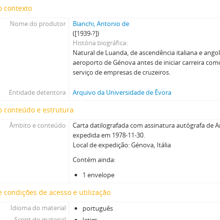
o contexto
Nome do produtor
Bianchi, Antonio de
([1939-?])
História biográfica
Natural de Luanda, de ascendência italiana e ango
aeroporto de Génova antes de iniciar carreira com
serviço de empresas de cruzeiros.
Entidade detentora
Arquivo da Universidade de Évora
 conteúdo e estrutura
Âmbito e conteúdo
Carta datilografada com assinatura autógrafa de A
expedida em 1978-11-30.
Local de expedição: Génova, Itália
Contém ainda:
1 envelope
 condições de acesso e utilização
Idioma do material
português
Script do material