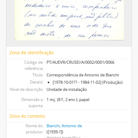
Zona de identificação
Código de
PT/AUEVR/CRUSEI/A/0002/0001/0066
referência
Título
Correspondência de Antonio de Bianchi
Data(s)
[1978-10-01?? - 1984-11-02] (Produção)
Nível de descrição
Unidade de instalação
Dimensão e
1 mç. (8 f.; 2 env.); papel
suporte
Zona do contexto
Nome do
Bianchi, Antonio de
produtor
([1939-?])
História biográfica