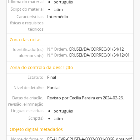
Idioma do material
português
Script do material
latim
Características
Intermédio
físicas e requisitos
técnicos
Zona das notas
N.º Ordem
CRUSEI/DA/CORREC/01/54/12
Identificador(es)
N.º Ordem
CRUSEI/DA/CORREC/01/54/12/01
alternativo(s)
Zona do controlo da descrição
Estatuto
Final
Nível de detalhe
Parcial
Datas de criação,
Revisto por Cecília Pereira em 2024-02-26.
revisão, eliminação
Línguas e escritas
português
Script(s)
latim
Objeto digital metadados
Nome do ficheiro
PT-AUEVR-CRUSEI-A-0002-0001-0066_dma.pdf