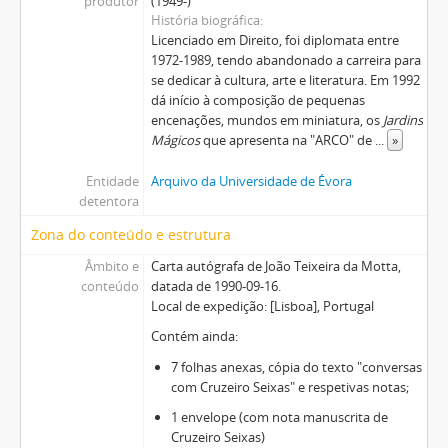
produtor
(1949-)
História biográfica
Licenciado em Direito, foi diplomata entre
1972-1989, tendo abandonado a carreira para
se dedicar à cultura, arte e literatura. Em 1992
dá início à composição de pequenas
encenações, mundos em miniatura, os
Jardins
Mágicos
que apresenta na "ARCO" de
...
»
Entidade
Arquivo da Universidade de Évora
detentora
Zona do conteúdo e estrutura
Âmbito e
Carta autógrafa de João Teixeira da Motta,
conteúdo
datada de 1990-09-16.
Local de expedição: [Lisboa], Portugal
Contém ainda:
7 folhas anexas, cópia do texto "conversas
com Cruzeiro Seixas" e respetivas notas;
1 envelope (com nota manuscrita de
Cruzeiro Seixas)