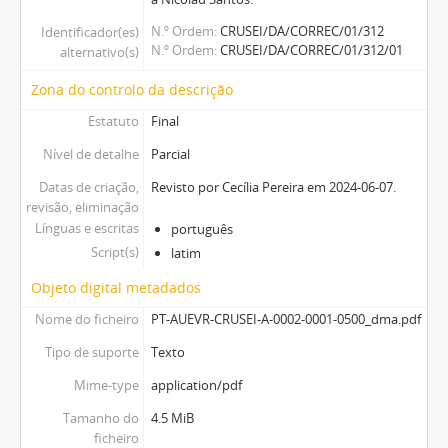
N.º Ordem
CRUSEI/DA/CORREC/01/312
Identificador(es)
N.º Ordem
CRUSEI/DA/CORREC/01/312/01
alternativo(s)
Zona do controlo da descrição
Estatuto
Final
Nível de detalhe
Parcial
Datas de criação,
Revisto por Cecília Pereira em 2024-06-07.
revisão, eliminação
Línguas e escritas
português
Script(s)
latim
Objeto digital metadados
Nome do ficheiro
PT-AUEVR-CRUSEI-A-0002-0001-0500_dma.pdf
Tipo de suporte
Texto
Mime-type
application/pdf
Tamanho do
4.5 MiB
ficheiro