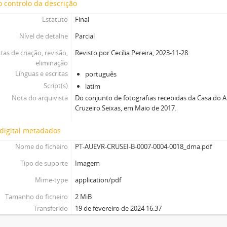
 controlo da descrição
Estatuto
Final
Nível de detalhe
Parcial
tas de criação, revisão,
Revisto por Cecília Pereira, 2023-11-28.
eliminação
Línguas e escritas
português
Script(s)
latim
Nota do arquivista
Do conjunto de fotografias recebidas da Casa do Ar
Cruzeiro Seixas, em Maio de 2017.
digital metadados
Nome do ficheiro
PT-AUEVR-CRUSEI-B-0007-0004-0018_dma.pdf
Tipo de suporte
Imagem
Mime-type
application/pdf
Tamanho do ficheiro
2 MiB
Transferido
19 de fevereiro de 2024 16:37