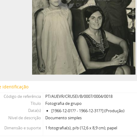
 identificação
Código de referência
PT/AUEVR/CRUSEI/B/0007/0004/0018
Título
Fotografia de grupo
Data(s)
[1966-12-01?? - 1966-12-31??] (Produção)
Nível de descrição
Documento simples
Dimensão e suporte
1 fotografia(s), p/b (12,6 x 8,9 cm); papel