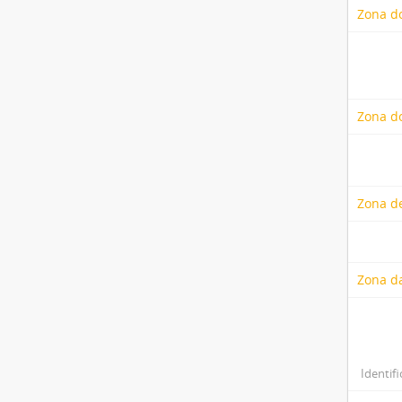
Zona d
Zona do
Zona de
Zona d
Identifi