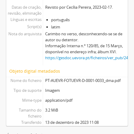
Datas de criação,
Revisto por Cecília Pereira, 2023-02-17.
revisão, eliminação
Línguas e escritas
português
Script(s)
latim
Nota do arquivista
Carimbo no verso, desconhecendo-se se de
autor ou detentor.
Informação Interna n.º 120/85, de 15 Março,
disponível no endereço infra; álbum XVI.
https://gesdoc.uevora.pt/ficheiros/ver_pub/2476
Objeto digital metadados
Nome do ficheiro
PT-AUEVR-FOTUEVR-D-0001-0033_dma.pdf
Tipo de suporte
Imagem
Mime-type
application/pdf
Tamanho do
3.2 MiB
ficheiro
Transferido
13 de dezembro de 2023 11:08