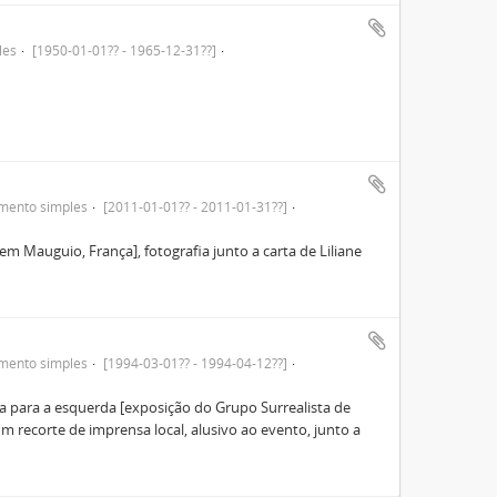
les
[1950-01-01?? - 1965-12-31??]
mento simples
[2011-01-01?? - 2011-01-31??]
m Mauguio, França], fotografia junto a carta de Liliane
mento simples
[1994-03-01?? - 1994-04-12??]
ita para a esquerda [exposição do Grupo Surrealista de
 recorte de imprensa local, alusivo ao evento, junto a