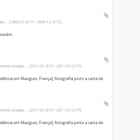
les
[1990-01-01?? - 1999-12-31??]
antarém.
mento simples
[2011-01-01?? - 2011-01-31??]
dência em Mauguio, França], fotografia junto a carta de
mento simples
[2011-01-01?? - 2011-01-31??]
dência em Mauguio, França], fotografia junto a carta de