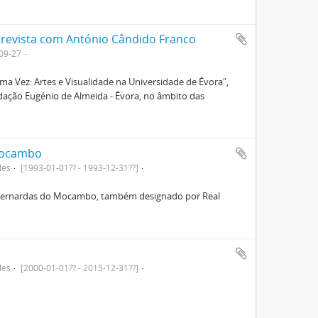
ntrevista com António Cândido Franco
09-27
a Vez: Artes e Visualidade na Universidade de Évora",
ndação Eugénio de Almeida - Évora, no âmbito das
Mocambo
les
[1993-01-01?? - 1993-12-31??]
s Bernardas do Mocambo, também designado por Real
les
[2000-01-01?? - 2015-12-31??]