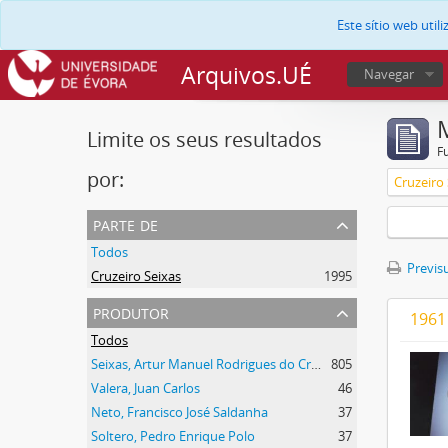
Este sítio web uti
Arquivos.UÉ
Navegar
Limite os seus resultados
F
por:
Cruzeiro 
parte de
Todos
Previsu
Cruzeiro Seixas
1995
produtor
1961
Todos
Seixas, Artur Manuel Rodrigues do Cruzeiro
805
Valera, Juan Carlos
46
Neto, Francisco José Saldanha
37
Soltero, Pedro Enrique Polo
37