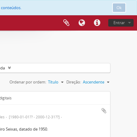
e conteúdos.
Ok
Entrar
ada
Ordenar por ordem:
Título
Direção:
Ascendente
igitais
les
[1980-01-01?? - 2000-12-31??]
iro Seixas, datado de 1950.