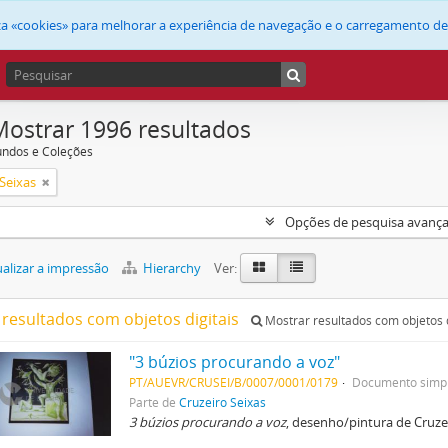
liza «cookies» para melhorar a experiência de navegação e o carregamento d
Mostrar 1996 resultados
undos e Coleções
Seixas
Opções de pesquisa avanç
alizar a impressão
Hierarchy
Ver:
 resultados com objetos digitais
Mostrar resultados com objetos d
"3 búzios procurando a voz"
PT/AUEVR/CRUSEI/B/0007/0001/0179
Documento simp
Parte de
Cruzeiro Seixas
3 búzios procurando a voz
, desenho/pintura de Cruze