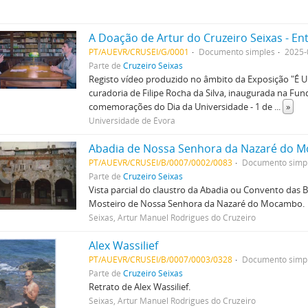
A Doação de Artur do Cruzeiro Seixas - E
PT/AUEVR/CRUSEI/G/0001
Documento simples
2025-
Parte de
Cruzeiro Seixas
Registo vídeo produzido no âmbito da Exposição "É Um
curadoria de Filipe Rocha da Silva, inaugurada na Fu
comemorações do Dia da Universidade - 1 de
...
»
Universidade de Évora
Abadia de Nossa Senhora da Nazaré do 
PT/AUEVR/CRUSEI/B/0007/0002/0083
Documento simp
Parte de
Cruzeiro Seixas
Vista parcial do claustro da Abadia ou Convento da
Mosteiro de Nossa Senhora da Nazaré do Mocambo.
Seixas, Artur Manuel Rodrigues do Cruzeiro
Alex Wassilief
PT/AUEVR/CRUSEI/B/0007/0003/0328
Documento simp
Parte de
Cruzeiro Seixas
Retrato de Alex Wassilief.
Seixas, Artur Manuel Rodrigues do Cruzeiro