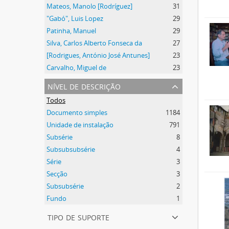
Mateos, Manolo [Rodríguez]
31
"Gabó", Luis Lopez
29
Patinha, Manuel
29
Silva, Carlos Alberto Fonseca da
27
[Rodrigues, António José Antunes]
23
Carvalho, Miguel de
23
nível de descrição
Todos
Documento simples
1184
Unidade de instalação
791
Subsérie
8
Subsubsubsérie
4
Série
3
Secção
3
Subsubsérie
2
Fundo
1
tipo de suporte