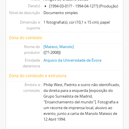
Data(s)
[1994-03-01?? - 1994-04-12??] (Produção)
Nível de descrição
Documento simples
Dimensão e
1 fotografia(s), cor (10,1 x 15 cm); papel
suporte
Zona do contexto
Nome do
[Mateos, Manolo]
produtor
([??-2008])
Entidade
Arquivo da Universidade de Évora
detentora
Zona do conteúdo e estrutura
Âmbito e
Philip West, Pedrito e outro não identificado,
conteúdo
da direita para a esquerda [exposição do
Grupo Surrealista de Madrid,
"Ensanchamiento del mundo"]. Fotografia e
um recorte de imprensa local, alusivo ao
evento, junto a carta de Manolo Mateos de
12 Abril 1994.